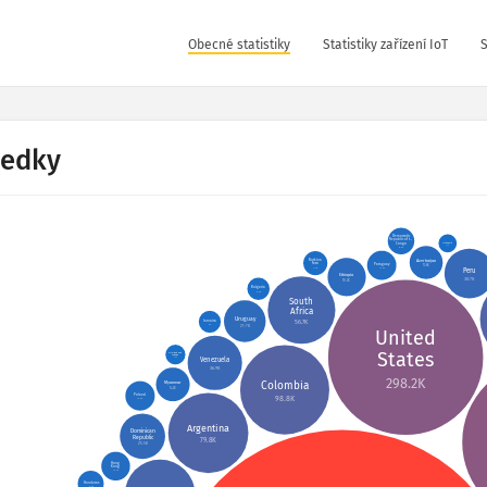
Obecné statistiky
Statistiky zařízení IoT
S
ledky
Democratic
Republic of t…
Lithuania
Congo
4.1K
8.8K
Azerbaijan
Burkina
Faso
Paraguay
13.6K
7.2K
Peru
10.6K
Ethiopia
30.7K
18.2K
Bulgaria
6.2K
South
Africa
Uruguay
56.7K
Jamaica
6K
21.7K
United
States
Trinidad and
Tobago
Venezuela
4.9K
36.9K
298.2K
Colombia
Myanmar
14.2K
Poland
98.8K
10.8K
Argentina
Dominican
Republic
79.8K
25.5K
Hong
Kong
10.3K
Honduras
8.4K