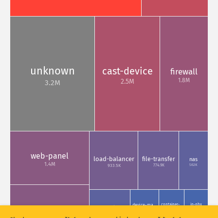
Značky
Statistiky útoku: Zranitelnosti
Statistiky útoku: Zařízení
Země
Nápověda
unknown
cast-device
firewall
1.8M
2.5M
3.2M
Automaticky aktualizovat výsledky
Aktualizovat
Obnovit
Stáhnout jako PNG
O těchto datech
web-panel
load-balancer
file-transfer
nas
1.4M
562K
774.9K
933.5K
Statistiky otisků zařízení IoT a útoků na honeypoty jsou spolufinancované
evropským fondem Nástroj pro propojení Evropy.
device-ma…
container-…
ip-pbx
video-system
mail
275.2K
258.4K
310.9K
512.1K
1.4M