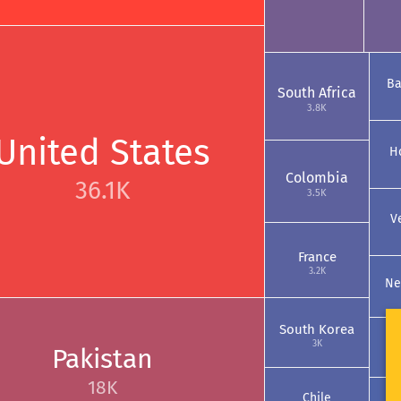
Ba
South Africa
3.8K
United States
H
Colombia
36.1K
3.5K
V
France
3.2K
Ne
South Korea
I
3K
Pakistan
18K
Chile