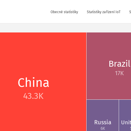
Obecné statistiky
Statistiky zařízení IoT
S
Brazil
17K
China
43.3K
Russia
Uni
6K