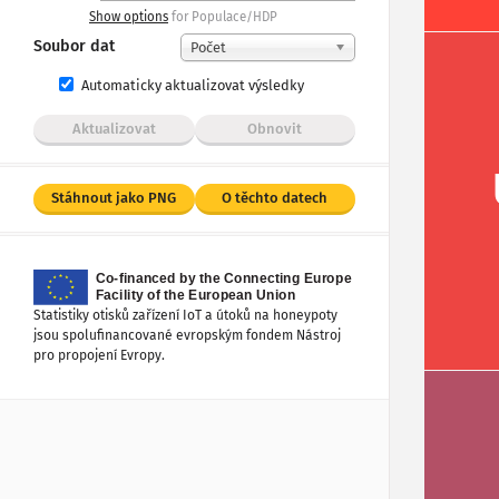
Show options
for Populace/HDP
Soubor dat
Počet
Automaticky aktualizovat výsledky
Aktualizovat
Obnovit
Stáhnout jako PNG
O těchto datech
Statistiky otisků zařízení IoT a útoků na honeypoty
jsou spolufinancované evropským fondem Nástroj
pro propojení Evropy.