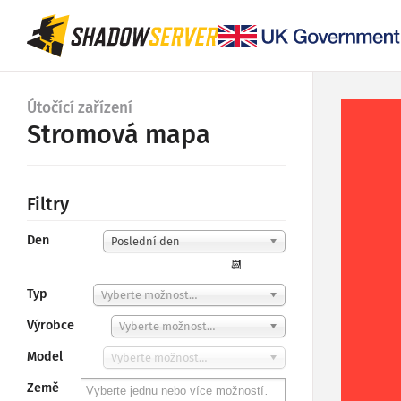
Útočící zařízení
Stromová mapa
Filtry
Den
Poslední den
📆
Typ
Vyberte možnost…
Výrobce
Vyberte možnost…
Model
Vyberte možnost…
Země