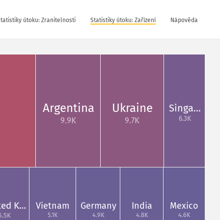
tatistiky útoku: Zranitelnosti
Statistiky útoku: Zařízení
Nápověda
Argentina
Ukraine
Singa…
6.3K
9.9K
9.7K
ted K…
Vietnam
Germany
India
Mexico
5.1K
4.9K
4.8K
4.6K
5.5K