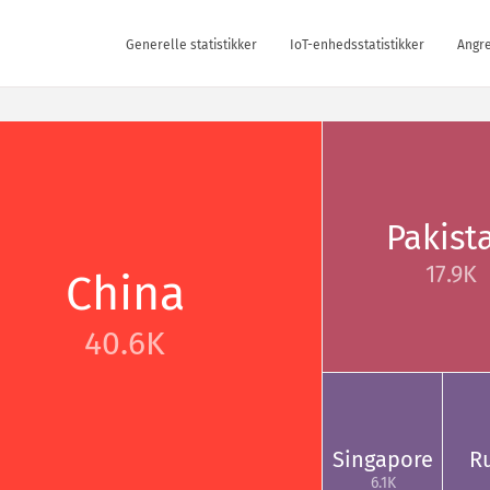
Generelle statistikker
IoT-enhedsstatistikker
Angre
Pakist
17.9K
China
40.6K
Singapore
R
6.1K