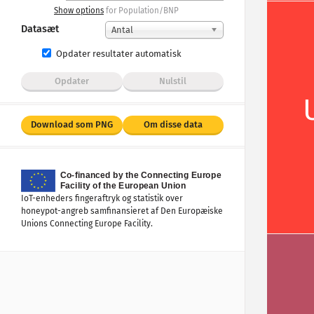
Show options
for Population/BNP
Datasæt
Antal
Opdater resultater automatisk
Opdater
Nulstil
Download som PNG
Om disse data
IoT-enheders fingeraftryk og statistik over
honeypot-angreb samfinansieret af Den Europæiske
Unions Connecting Europe Facility.