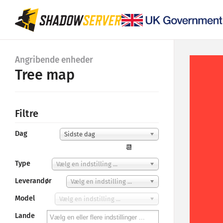
Angribende enheder
Tree map
Filtre
Dag
Sidste dag
📆
Type
Vælg en indstilling ...
Leverandør
Vælg en indstilling ...
Model
Vælg en indstilling ...
Lande