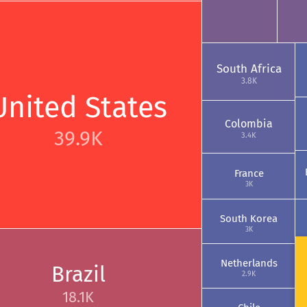
South Africa
3.8K
United States
Colombia
39.9K
3.4K
France
3K
South Korea
3K
Netherlands
Brazil
2.9K
18.1K