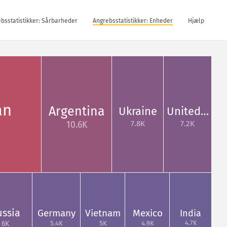
bsstatistikker: Sårbarheder
Angrebsstatistikker: Enheder
Hjælp
an
Argentina
Ukraine
United…
7.8K
7.2K
10.6K
ussia
Germany
Vietnam
Mexico
India
4.7K
5.4K
5K
4.9K
6K