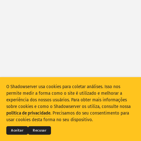
Estatísticas de ataque: vulnerabilidades
Tags
Estatísticas de ataque: dispositivos
Ajuda
Países
Limite
Agrupar por
Stacking
Empilhado
Sobreposição
O Shadowserver usa cookies para coletar análises. Isso nos
permite medir a forma como o site é utilizado e melhorar a
Atualizar automaticamente os resultados
experiência dos nossos usuários. Para obter mais informações
sobre cookies e como o Shadowserver os utiliza, consulte nossa
Atualizar
Redefinir
© 2026
THE SHADOWSERVER FOUNDATION
política de privacidade
. Precisamos do seu consentimento para
Privacidade e termos
Contate-nos
Créditos
usar cookies desta forma no seu dispositivo.
Baixar como PNG
Sobre esses dados
Idioma
Aceitar
Recusar