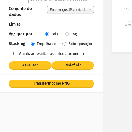
Conjunto de
Endereços IP contad
10
dados
os
0
Limite
2026
Agrupar por
País
Tag
Stacking
Empilhado
Sobreposição
Atualizar resultados automaticamente
Atualizar
Redefinir
Transferir como PNG