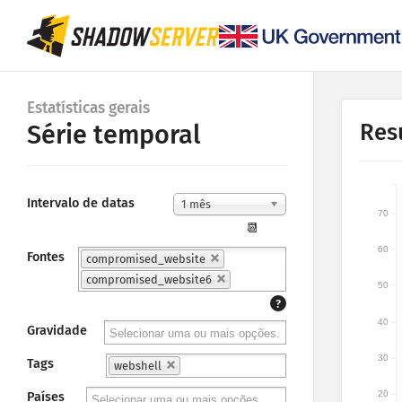
Estatísticas gerais
Res
Série temporal
Intervalo de datas
1 mês
70
📆
60
Fontes
compromised_website
compromised_website6
50
?
40
Gravidade
30
Tags
webshell
20
Países