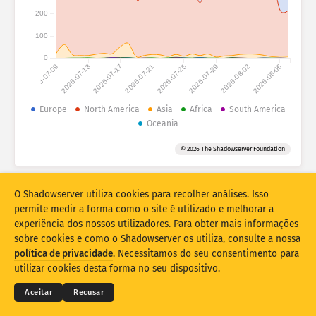
Estatísticas de ataque: dispositivos
200
Países
Ajuda
100
0
2026-07-09
2026-07-13
2026-07-17
2026-07-21
2026-07-25
2026-07-29
2026-08-02
2026-08-06
Conjunto de dados
Limite
Europe
North America
Asia
Africa
South America
Oceania
Agrupar por
País
Tag
© 2026 The Shadowserver Foundation
Stacking
Empilhado
Sobreposição
Atualizar resultados automaticamente
O Shadowserver utiliza cookies para recolher análises. Isso
Atualizar
Redefinir
permite medir a forma como o site é utilizado e melhorar a
experiência dos nossos utilizadores. Para obter mais informações
sobre cookies e como o Shadowserver os utiliza, consulte a nossa
Transferir como PNG
© 2026
THE SHADOWSERVER FOUNDATION
política de privacidade
. Necessitamos do seu consentimento para
Privacidade e termos
Contacte-nos
Créditos
utilizar cookies desta forma no seu dispositivo.
Idioma
Aceitar
Recusar