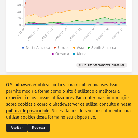
Estatísticas de ataque: dispositivos
60
Países
40
Ajuda
20
0
2026-07-06
2026-07-10
2026-07-14
2026-07-18
2026-07-22
2026-07-26
2026-07-30
2026-08-03
Conjunto de dados
Limite
North America
Europe
Asia
South America
Oceania
Africa
Agrupar por
País
Tag
© 2026 The Shadowserver Foundation
Stacking
Empilhado
Sobreposição
Atualizar resultados automaticamente
O Shadowserver utiliza cookies para recolher análises. Isso
Atualizar
Redefinir
permite medir a forma como o site é utilizado e melhorar a
experiência dos nossos utilizadores. Para obter mais informações
sobre cookies e como o Shadowserver os utiliza, consulte a nossa
Transferir como PNG
© 2026
THE SHADOWSERVER FOUNDATION
política de privacidade
. Necessitamos do seu consentimento para
Privacidade e termos
Contacte-nos
Créditos
utilizar cookies desta forma no seu dispositivo.
Idioma
Aceitar
Recusar