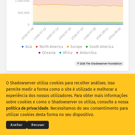
1,000,000
Estatísticas de ataque: dispositivos
Países
Ajuda
500,000
0
2026-07-08
2026-07-12
2026-07-16
2026-07-20
2026-07-24
2026-07-28
2026-08-01
2026-08-05
Conjunto de dados
Limite
Asia
North America
Europe
South America
Oceania
Africa
Antarctica
Agrupar por
País
Tag
© 2026 The Shadowserver Foundation
Stacking
Empilhado
Sobreposição
Atualizar resultados automaticamente
O Shadowserver utiliza cookies para recolher análises. Isso
Atualizar
Redefinir
permite medir a forma como o site é utilizado e melhorar a
experiência dos nossos utilizadores. Para obter mais informações
sobre cookies e como o Shadowserver os utiliza, consulte a nossa
Transferir como PNG
© 2026
THE SHADOWSERVER FOUNDATION
política de privacidade
. Necessitamos do seu consentimento para
Privacidade e termos
Contacte-nos
Créditos
utilizar cookies desta forma no seu dispositivo.
Idioma
Aceitar
Recusar