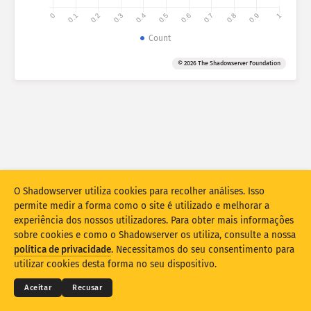
0
0.1
0.2
0.3
0.4
0.5
0.6
0.7
0.8
0.9
1
Estatísticas de ataque: vulnerabilidades
Count
Tags
Estatísticas de ataque: dispositivos
© 2026 The Shadowserver Foundation
Ajuda
Países
Limite
Agrupar por
O Shadowserver utiliza cookies para recolher análises. Isso
Contam como
Média diária
Total
permite medir a forma como o site é utilizado e melhorar a
Escala de dados
experiência dos nossos utilizadores. Para obter mais informações
sobre cookies e como o Shadowserver os utiliza, consulte a nossa
Estilo
© 2026
THE SHADOWSERVER FOUNDATION
política de privacidade
. Necessitamos do seu consentimento para
Privacidade e termos
Contacte-nos
Créditos
utilizar cookies desta forma no seu dispositivo.
Atualizar resultados automaticamente
Idioma
Aceitar
Recusar
Atualizar
Redefinir