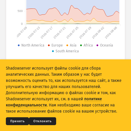
Статистика атак: устройства
Страны
500
Справка
0
2026-07-09
2026-07-13
2026-07-17
2026-07-21
2026-07-25
2026-07-29
2026-08-02
2026-08-06
Набор данных
Ограничение
North America
Europe
Asia
Africa
Oceania
South America
Группировать по
Страна
Тег
© 2026 The Shadowserver Foundation
Stacking
Многоуровневый
Перекрытие
Shadowserver использует файлы cookie для сбора
Автоматически обновлять результаты
аналитических данных. Таким образом у нас будет
возможность оценить то, как используется наш сайт, а также
Обновить
Сбросить
улучшить его качество для наших пользователей.
Дополнительную информацию о файлах cookie и том, как
Shadowserver использует их, см. в нашей
политике
Скачать как PNG
© 2026
THE SHADOWSERVER FOUNDATION
Конфиденциальность и условия
Связь с нами
конфиденциальности
. Нам необходимо ваше согласие на
Благодарности
такое использование файлов cookie на вашем устройстве.
Язык
Принять
Отклонить