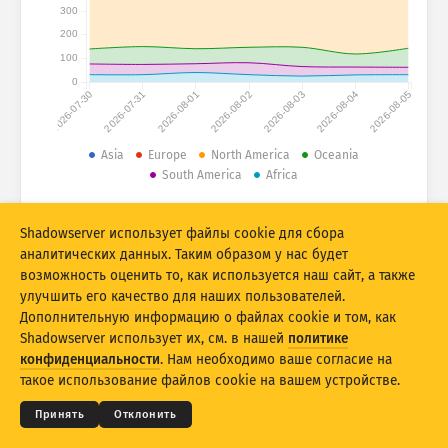
Статистика атак: устройства
300
200
Страны
Справка
100
0
2026-07-30
2026-07-31
2026-08-01
2026-08-02
2026-08-03
2026-08-04
2026-08-05
Набор данных
Ограничение
Asia
Europe
North America
Oceania
South America
Africa
Группировать по
Страна
Тег
© 2026 The Shadowserver Foundation
Stacking
Многоуровневый
Перекрытие
Shadowserver использует файлы cookie для сбора
Автоматически обновлять результаты
аналитических данных. Таким образом у нас будет
возможность оценить то, как используется наш сайт, а также
Обновить
Сбросить
улучшить его качество для наших пользователей.
Дополнительную информацию о файлах cookie и том, как
Shadowserver использует их, см. в нашей
политике
Скачать как PNG
© 2026
THE SHADOWSERVER FOUNDATION
Конфиденциальность и условия
Связь с нами
конфиденциальности
. Нам необходимо ваше согласие на
Благодарности
такое использование файлов cookie на вашем устройстве.
Язык
Принять
Отклонить