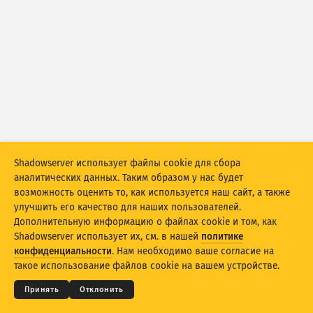
Статистика атак: устройства
Справка
Страны
Набор данных
Ограничение
Группировать по
Страна
Тег
Shadowserver использует файлы cookie для сбора
Stacking
Многоуровневый
Перекрытие
аналитических данных. Таким образом у нас будет
возможность оценить то, как используется наш сайт, а также
Автоматически обновлять результаты
улучшить его качество для наших пользователей.
Дополнительную информацию о файлах cookie и том, как
Обновить
Сбросить
Shadowserver использует их, см. в нашей
политике
© 2026
THE SHADOWSERVER FOUNDATION
Конфиденциальность и условия
Связь с нами
конфиденциальности
. Нам необходимо ваше согласие на
Благодарности
Скачать как PNG
такое использование файлов cookie на вашем устройстве.
Язык
Принять
Отклонить