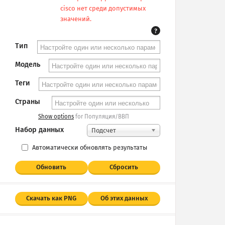
cisco нет среди допустимых
значений.
?
Тип
Модель
Теги
Страны
Show options
for Популяция/ВВП
Набор данных
Подсчет
Автоматически обновлять результаты
Обновить
Сбросить
Скачать как PNG
Об этих данных