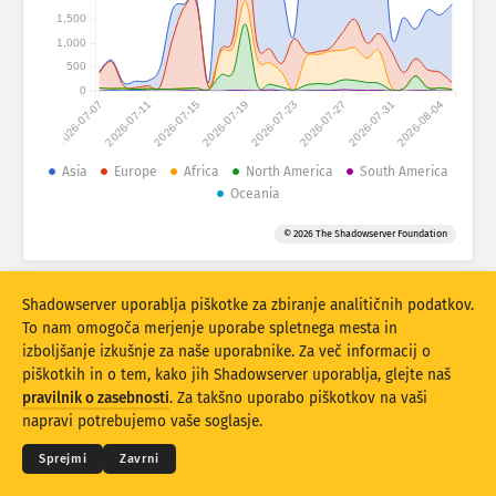
Statistika napadov: Naprave
1,500
Države
1,000
Pomoč
500
0
2026-07-07
2026-07-11
2026-07-15
2026-07-19
2026-07-23
2026-07-27
2026-07-31
2026-08-04
Nabor podatkov
Omejitev
Asia
Europe
Africa
North America
South America
Oceania
Razvrstite po
Država
Oznaka
© 2026 The Shadowserver Foundation
Stacking
Zloženo
Prekrivanje
Samodejna posodobitev rezultatov
Shadowserver uporablja piškotke za zbiranje analitičnih podatkov.
Posodobi
Ponastavitev
To nam omogoča merjenje uporabe spletnega mesta in
izboljšanje izkušnje za naše uporabnike. Za več informacij o
piškotkih in o tem, kako jih Shadowserver uporablja, glejte naš
Prenesite kot PNG
© 2026
THE SHADOWSERVER FOUNDATION
pravilnik o zasebnosti
. Za takšno uporabo piškotkov na vaši
Zasebnost in pogoji
Kontaktirajte nas
Zasluge
napravi potrebujemo vaše soglasje.
Jezik
Sprejmi
Zavrni