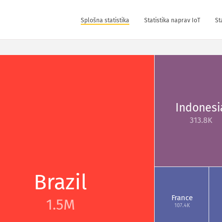
Splošna statistika
Statistika naprav IoT
St
Indonesi
313.8K
Brazil
France
1.5M
107.4K