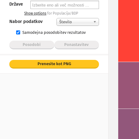
Države
Show options
for Populacija/BDP
Nabor podatkov
Število
Samodejna posodobitev rezultatov
Posodobi
Ponastavitev
Prenesite kot PNG