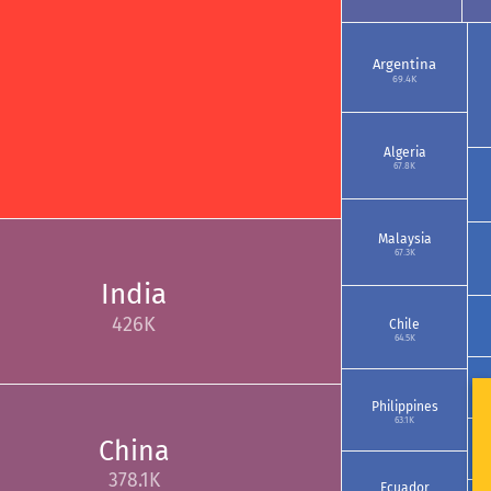
Argentina
69.4K
Algeria
67.8K
Malaysia
67.3K
India
426K
Chile
64.5K
Philippines
63.1K
China
378.1K
Ecuador