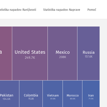
atistika napadov: Ranljivosti
Statistika napadov: Naprave
Pomoč
a
United States
Mexico
Russia
157.6K
208K
249.7K
Pakistan
Colombia
Vietnam
Morocco
Iran
81.8K
80.6K
71.5K
95.8K
104.6K