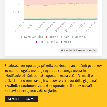
Statistika napadov: Naprave
20,000
Države
Pomoč
10,000
0
2026-07-07
2026-07-11
2026-07-15
2026-07-19
2026-07-23
2026-07-27
2026-07-31
2026-08-04
Nabor podatkov
Omejitev
North America
Europe
Asia
Oceania
South America
Africa
Razvrstite po
Država
Oznaka
© 2026 The Shadowserver Foundation
Stacking
Zloženo
Prekrivanje
Samodejna posodobitev rezultatov
Shadowserver uporablja piškotke za zbiranje analitičnih podatkov.
Posodobi
Ponastavitev
To nam omogoča merjenje uporabe spletnega mesta in
izboljšanje izkušnje za naše uporabnike. Za več informacij o
piškotkih in o tem, kako jih Shadowserver uporablja, glejte naš
Prenesite kot PNG
© 2026
THE SHADOWSERVER FOUNDATION
pravilnik o zasebnosti
. Za takšno uporabo piškotkov na vaši
Zasebnost in pogoji
Kontaktirajte nas
Zasluge
napravi potrebujemo vaše soglasje.
Jezik
Sprejmi
Zavrni