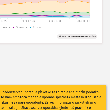
-07-22
2026-07-26
2026-07-30
2026-08-03
America
Oceania
Africa
© 2026 The Shadowserver Foundation
Shadowserver uporablja piškotke za zbiranje analitičnih podatkov.
To nam omogoča merjenje uporabe spletnega mesta in izboljšanje
izkušnje za naše uporabnike. Za več informacij o piškotkih in o
tem, kako jih Shadowserver uporablja, glejte naš
pravilnik o