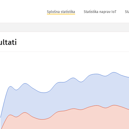
Splošna statistika
Statistika naprav IoT
St
ltati