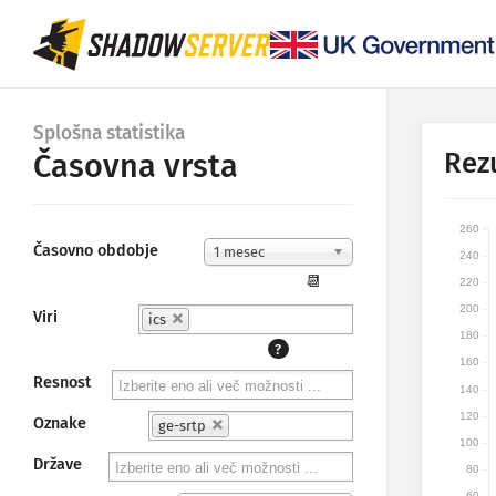
Splošna statistika
Rezu
Časovna vrsta
260
Časovno obdobje
1 mesec
240
📆
220
200
Viri
ics
180
?
160
Resnost
140
120
Oznake
ge-srtp
100
Države
80
60