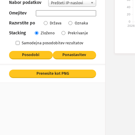
Nabor podatkov
Prešteti IP-naslovi
40
Omejitev
20
0
Razvrstite po
Država
Oznaka
2026
Stacking
Zloženo
Prekrivanje
Samodejna posodobitev rezultatov
Posodobi
Ponastavitev
Prenesite kot PNG