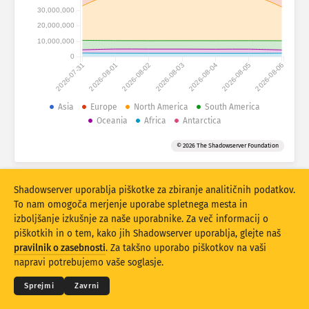
Statistika napadov: Naprave
30,000,000
Države
20,000,000
Pomoč
10,000,000
0
2026-07-31
2026-08-01
2026-08-02
2026-08-03
2026-08-04
2026-08-05
2026-08-06
Nabor podatkov
Omejitev
Asia
Europe
North America
South America
Oceania
Africa
Antarctica
Razvrstite po
Država
Oznaka
© 2026 The Shadowserver Foundation
Stacking
Zloženo
Prekrivanje
Samodejna posodobitev rezultatov
Shadowserver uporablja piškotke za zbiranje analitičnih podatkov.
Posodobi
Ponastavitev
To nam omogoča merjenje uporabe spletnega mesta in
izboljšanje izkušnje za naše uporabnike. Za več informacij o
piškotkih in o tem, kako jih Shadowserver uporablja, glejte naš
Prenesite kot PNG
© 2026
THE SHADOWSERVER FOUNDATION
pravilnik o zasebnosti
. Za takšno uporabo piškotkov na vaši
Zasebnost in pogoji
Kontaktirajte nas
Zasluge
napravi potrebujemo vaše soglasje.
Jezik
Sprejmi
Zavrni