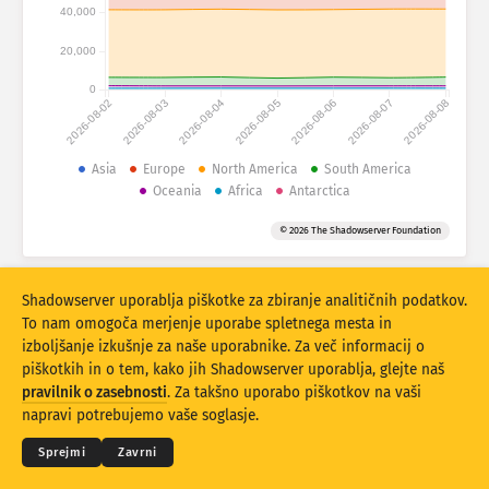
Statistika napadov: Naprave
40,000
Države
Pomoč
20,000
0
2026-08-02
2026-08-03
2026-08-04
2026-08-05
2026-08-06
2026-08-07
2026-08-08
Nabor podatkov
Omejitev
Asia
Europe
North America
South America
Oceania
Africa
Antarctica
Razvrstite po
Država
Oznaka
© 2026 The Shadowserver Foundation
Stacking
Zloženo
Prekrivanje
Samodejna posodobitev rezultatov
Shadowserver uporablja piškotke za zbiranje analitičnih podatkov.
Posodobi
Ponastavitev
To nam omogoča merjenje uporabe spletnega mesta in
izboljšanje izkušnje za naše uporabnike. Za več informacij o
piškotkih in o tem, kako jih Shadowserver uporablja, glejte naš
Prenesite kot PNG
© 2026
THE SHADOWSERVER FOUNDATION
pravilnik o zasebnosti
. Za takšno uporabo piškotkov na vaši
Zasebnost in pogoji
Kontaktirajte nas
Zasluge
napravi potrebujemo vaše soglasje.
Jezik
Sprejmi
Zavrni