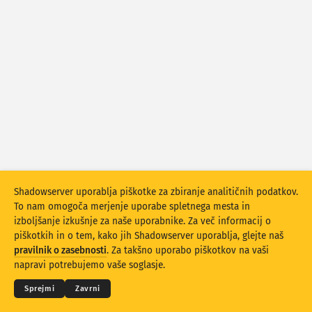
Statistika napadov: Naprave
Pomoč
Države
Nabor podatkov
Omejitev
Razvrstite po
Država
Oznaka
Stacking
Zloženo
Prekrivanje
Shadowserver uporablja piškotke za zbiranje analitičnih podatkov.
Samodejna posodobitev rezultatov
To nam omogoča merjenje uporabe spletnega mesta in
izboljšanje izkušnje za naše uporabnike. Za več informacij o
Posodobi
Ponastavitev
piškotkih in o tem, kako jih Shadowserver uporablja, glejte naš
© 2026
THE SHADOWSERVER FOUNDATION
pravilnik o zasebnosti
. Za takšno uporabo piškotkov na vaši
Zasebnost in pogoji
Kontaktirajte nas
Zasluge
Prenesite kot PNG
napravi potrebujemo vaše soglasje.
Jezik
Sprejmi
Zavrni