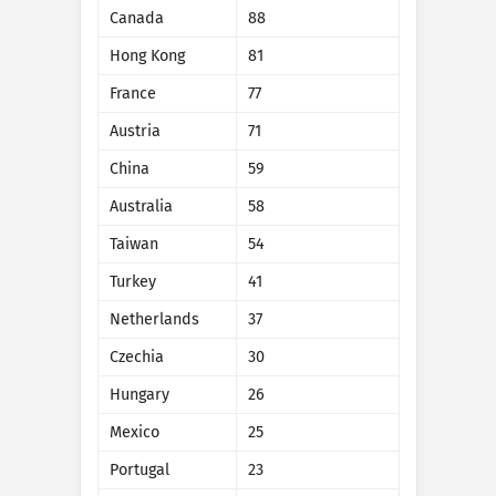
Statistika napadov: Naprave
Canada
88
Države
Pomoč
Hong Kong
81
France
77
Austria
71
Nabor podatkov
Omejitev
China
59
Razvrstite po
Država
Oznaka
Australia
58
Podatkovna lestvica
Taiwan
54
Slog
Turkey
41
Samodejna posodobitev rezultatov
Netherlands
37
Czechia
30
Posodobi
Ponastavitev
Hungary
26
Prenesite kot PNG
Mexico
25
Portugal
23