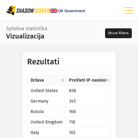
Nadzorna plošča
Splošna statistika
Vizualizacija
Splošna statistika
Zemljevid sveta
Časovno obdobje
Rezultati
📆
Zemljevid regij
Viri
Primerjalni zemljevid
Država
Prešteti IP-naslovi
Drevesni zemljevid
United States
838
?
Časovna vrsta
Germany
345
Resnost
Vizualizacija
Russia
168
Statistika naprav IoT
United Kingdom
118
Oznake
Statistika napadov: Ranljivosti
Italy
102