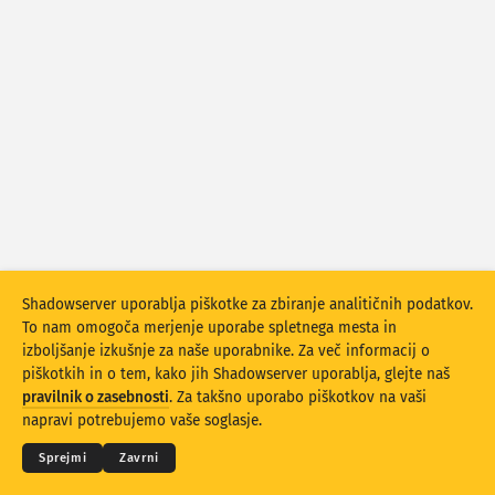
Statistika napadov: Ranljivosti
Oznake
Statistika napadov: Naprave
Pomoč
Države
Omejitev
Razvrstite po
Stacking
Zloženo
Prekrivanje
Shadowserver uporablja piškotke za zbiranje analitičnih podatkov.
To nam omogoča merjenje uporabe spletnega mesta in
Samodejna posodobitev rezultatov
izboljšanje izkušnje za naše uporabnike. Za več informacij o
piškotkih in o tem, kako jih Shadowserver uporablja, glejte naš
Posodobi
Ponastavitev
© 2026
THE SHADOWSERVER FOUNDATION
pravilnik o zasebnosti
. Za takšno uporabo piškotkov na vaši
Zasebnost in pogoji
Kontaktirajte nas
Zasluge
napravi potrebujemo vaše soglasje.
Prenesite kot PNG
O teh podatkih
Jezik
Sprejmi
Zavrni