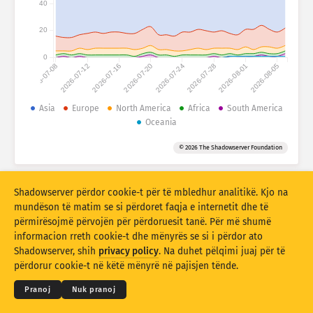
40
Statistikat e sulmeve: Pajisje
Shtetet
Ndihma
20
0
2026-07-08
2026-07-12
2026-07-16
2026-07-20
2026-07-24
2026-07-28
2026-08-01
2026-08-05
Grupi i të dhënave
Limiti
Asia
Europe
North America
Africa
South America
Oceania
Gruponi sipas
Shteti
Etiketa
© 2026 The Shadowserver Foundation
Stacking
Mbledhur
Mbivendosja
Përditëso automatikisht rezultatet
Shadowserver përdor cookie-t për të mbledhur analitikë. Kjo na
Përditëso
Rivendos
mundëson të matim se si përdoret faqja e internetit dhe të
përmirësojmë përvojën për përdoruesit tanë. Për më shumë
informacion rreth cookie-t dhe mënyrës se si i përdor ato
Shkarko si PNG
© 2026
THE SHADOWSERVER FOUNDATION
Shadowserver, shih
privacy policy
. Na duhet pëlqimi juaj për të
Privatësia dhe kushtet
Na kontaktoni
Kreditet
përdorur cookie-t në këtë mënyrë në pajisjen tënde.
Gjuha
Pranoj
Nuk pranoj