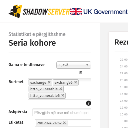
Statistikat e përgjithshme
Rez
Seria kohore
26,00
Gama e të dhënave
1 javë
24,00
📆
22,00
20,00
Burimet
exchange
exchange6
18,00
http_vulnerable
16,00
http_vulnerable6
14,00
?
12,00
Ashpërsia
10,00
8,00
Etiketat
cve-2024-21762
6,00