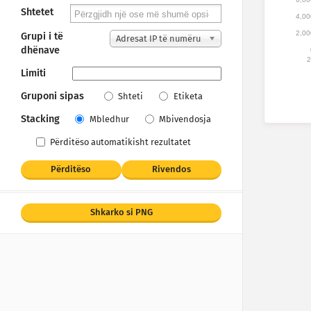
Shtetet
4,00
2,00
Grupi i të
Adresat IP të numëru
dhënave
ara
2
Limiti
Gruponi sipas
Shteti
Etiketa
Stacking
Mbledhur
Mbivendosja
Përditëso automatikisht rezultatet
Përditëso
Rivendos
Shkarko si PNG