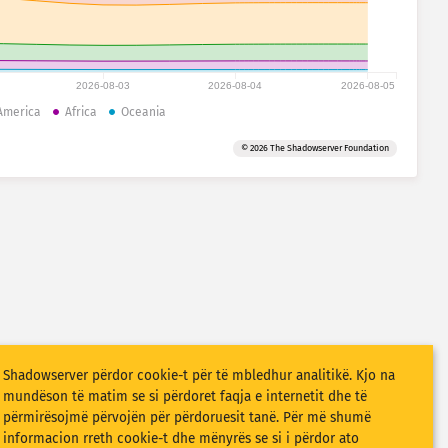
2026-08-03
2026-08-04
2026-08-05
America
Africa
Oceania
© 2026 The Shadowserver Foundation
Shadowserver përdor cookie-t për të mbledhur analitikë. Kjo na
mundëson të matim se si përdoret faqja e internetit dhe të
përmirësojmë përvojën për përdoruesit tanë. Për më shumë
informacion rreth cookie-t dhe mënyrës se si i përdor ato