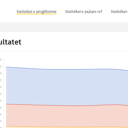
Statistikat e përgjithshme
Statistikat e pajisjes IoT
Statistika
ultatet
0
0
0
0
0
0
0
0
0
0
0