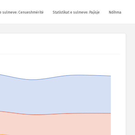
t e sulmeve: Cenueshmëritë
Statistikat e sulmeve: Pajisje
Ndihma