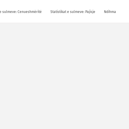
t e sulmeve: Cenueshmëritë
Statistikat e sulmeve: Pajisje
Ndihma