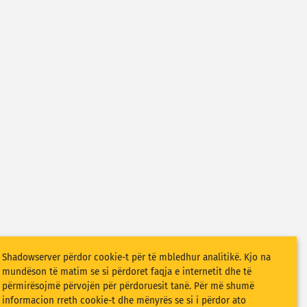
Shadowserver përdor cookie-t për të mbledhur analitikë. Kjo na
mundëson të matim se si përdoret faqja e internetit dhe të
përmirësojmë përvojën për përdoruesit tanë. Për më shumë
informacion rreth cookie-t dhe mënyrës se si i përdor ato