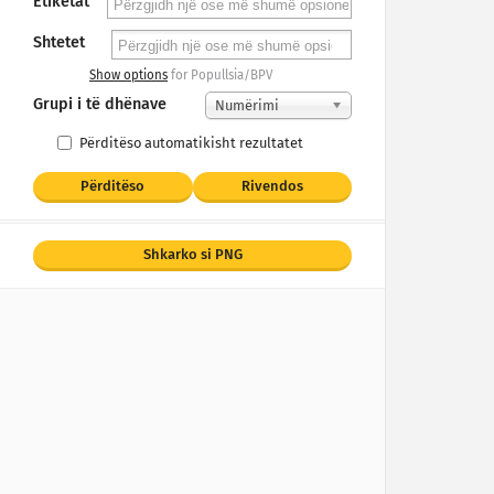
Etiketat
Shtetet
Show options
for Popullsia/BPV
Grupi i të dhënave
Numërimi
Përditëso automatikisht rezultatet
Përditëso
Rivendos
Shkarko si PNG