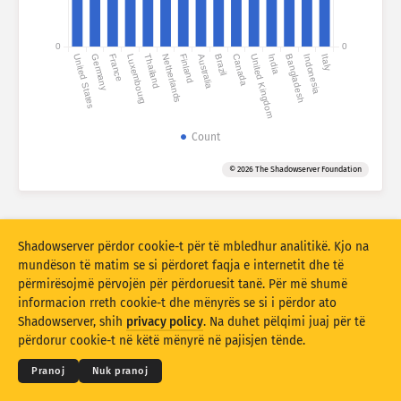
Statistikat e sulmeve: Cenueshmëritë
Etiketat
0
0
United States
Germany
France
Luxembourg
Thailand
Netherlands
Finland
Australia
Brazil
Canada
United Kingdom
India
Bangladesh
Indonesia
Italy
Statistikat e sulmeve: Pajisje
Ndihma
Shtetet
Count
© 2026 The Shadowserver Foundation
Limiti
Kufiri prej 110 është shumë i madh për këtë stil grafik. Një kufi më i
vogël përzgjidhet automatikisht.
Shadowserver përdor cookie-t për të mbledhur analitikë. Kjo na
Gruponi sipas
mundëson të matim se si përdoret faqja e internetit dhe të
Numëroni si
Mesatarja ditore
Totali
përmirësojmë përvojën për përdoruesit tanë. Për më shumë
informacion rreth cookie-t dhe mënyrës se si i përdor ato
Shkalla e të dhënave
© 2026
THE SHADOWSERVER FOUNDATION
Shadowserver, shih
privacy policy
. Na duhet pëlqimi juaj për të
Privatësia dhe kushtet
Na kontaktoni
Kreditet
Stili
përdorur cookie-t në këtë mënyrë në pajisjen tënde.
Përditëso automatikisht rezultatet
Gjuha
Pranoj
Nuk pranoj