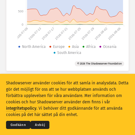
Attackstatistik: enheter
Länder
500
Hjälp
0
2026-07-09
2026-07-13
2026-07-17
2026-07-21
2026-07-25
2026-07-29
2026-08-02
2026-08-06
Datamängd
Gräns
North America
Europe
Asia
Africa
Oceania
South America
Gruppera efter
Land
Tagg
© 2026 The Shadowserver Foundation
Stacking
Staplat
Överlappar
Uppdatera resultat automatiskt
Shadowserver använder cookies för att samla in analysdata. Detta
Uppdatera
Återställ
gör det möjligt för oss att se hur webbplatsen används och
förbättra upplevelsen för våra användare. Mer information om
cookies och hur Shadowserver använder dem finns i vår
Hämta som PNG
© 2026
THE SHADOWSERVER FOUNDATION
integritetspolicy
. Vi behöver ditt godkännande för att använda
Integritet och villkor
Kontakta oss
Medverkande
cookies på det här sättet på din enhet.
Språk
Godkänn
Avböj