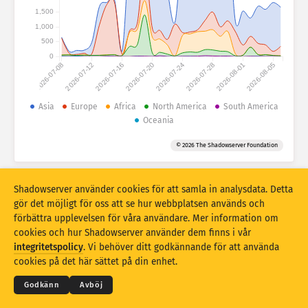
Attackstatistik: enheter
1,500
Länder
1,000
Hjälp
500
0
2026-07-08
2026-07-12
2026-07-16
2026-07-20
2026-07-24
2026-07-28
2026-08-01
2026-08-05
Datamängd
Gräns
Asia
Europe
Africa
North America
South America
Oceania
Gruppera efter
Land
Tagg
© 2026 The Shadowserver Foundation
Stacking
Staplat
Överlappar
Uppdatera resultat automatiskt
Shadowserver använder cookies för att samla in analysdata. Detta
Uppdatera
Återställ
gör det möjligt för oss att se hur webbplatsen används och
förbättra upplevelsen för våra användare. Mer information om
cookies och hur Shadowserver använder dem finns i vår
Hämta som PNG
© 2026
THE SHADOWSERVER FOUNDATION
integritetspolicy
. Vi behöver ditt godkännande för att använda
Integritet och villkor
Kontakta oss
Medverkande
cookies på det här sättet på din enhet.
Språk
Godkänn
Avböj