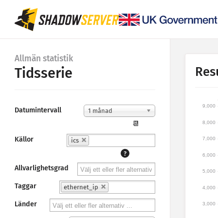
Allmän statistik
Res
Tidsserie
9,000
Datumintervall
1 månad
8,000
📆
Källor
7,000
ics
?
6,000
Allvarlighetsgrad
5,000
Taggar
ethernet_ip
4,000
Länder
3,000