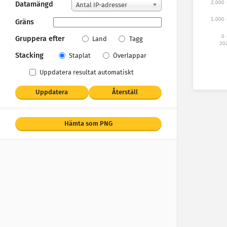
2,000
Datamängd
Antal IP-adresser
1,000
Gräns
0
Gruppera efter
Land
Tagg
20
Stacking
Staplat
Överlappar
Uppdatera resultat automatiskt
Uppdatera
Återställ
Hämta som PNG