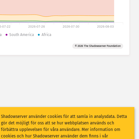
6-07-22
2026-07-26
2026-07-30
2026-08-03
a
South America
Africa
© 2026 The Shadowserver Foundation
Shadowserver använder cookies för att samla in analysdata. Detta
gör det möjligt för oss att se hur webbplatsen används och
förbättra upplevelsen för våra användare. Mer information om
cookies och hur Shadowserver använder dem finns i vår