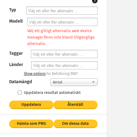
?
Typ
Modell
Välj ett giltigt alternativ. web device
manager finns inte bland tillgängliga
alternativ.
Taggar
Länder
Show options
for Befolkning/BNP
Datamängd
Antal
Uppdatera resultat automatiskt
Uppdatera
Återställ
Hämta som PNG
Om dessa data