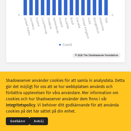
Attackstatistik: sårbarheter
Taggar
0
0
United States
Germany
France
Luxembourg
Thailand
Netherlands
Finland
Australia
Brazil
Canada
United Kingdom
India
Bangladesh
Indonesia
Italy
Attackstatistik: enheter
Hjälp
Länder
Count
© 2026 The Shadowserver Foundation
Gräns
Gränsen på 110 är för hög för denna diagramtyp. En lägre gräns har
valts automatiskt.
Shadowserver använder cookies för att samla in analysdata. Detta
Gruppera efter
gör det möjligt för oss att se hur webbplatsen används och
Räkna som
Genomsnitt per dag
Totalt
förbättra upplevelsen för våra användare. Mer information om
cookies och hur Shadowserver använder dem finns i vår
Dataskala
© 2026
THE SHADOWSERVER FOUNDATION
integritetspolicy
. Vi behöver ditt godkännande för att använda
Integritet och villkor
Kontakta oss
Medverkande
Stil
cookies på det här sättet på din enhet.
Uppdatera resultat automatiskt
Språk
Godkänn
Avböj