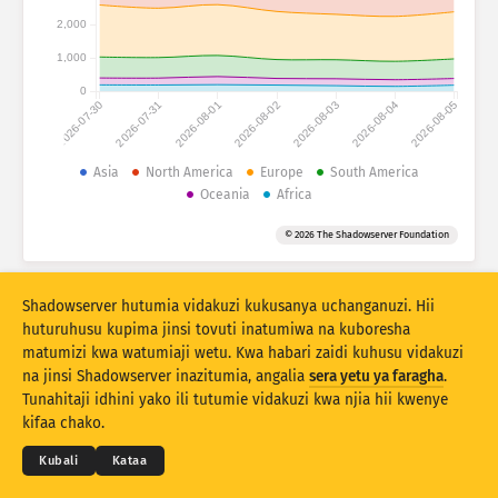
Takwimu shambulizi: Vifaa
2,000
Nchi
Usaidizi
1,000
0
2026-07-30
2026-07-31
2026-08-01
2026-08-02
2026-08-03
2026-08-04
2026-08-05
Seti ya data
Kikomo
Asia
North America
Europe
South America
Oceania
Africa
Weka pamoja kulingana na
Nchi
Tagi
© 2026 The Shadowserver Foundation
Stacking
Panganya
Zinazoingiliana
Sasisha matokeo kiotomatiki
Shadowserver hutumia vidakuzi kukusanya uchanganuzi. Hii
Sasisha
Weka upya
huturuhusu kupima jinsi tovuti inatumiwa na kuboresha
matumizi kwa watumiaji wetu. Kwa habari zaidi kuhusu vidakuzi
na jinsi Shadowserver inazitumia, angalia
sera yetu ya faragha
.
Pakua kama PNG
© 2026
THE SHADOWSERVER FOUNDATION
Tunahitaji idhini yako ili tutumie vidakuzi kwa njia hii kwenye
Faragha na Masharti
Wasiliana Nasi
Waliotunga
kifaa chako.
Lugha
Kubali
Kataa