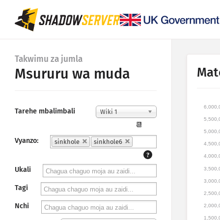
Takwimu za jumla
Mat
Msururu wa muda
6,000,
Tarehe mbalimbali
Wiki 1
5,500,
📆
5,000,
Vyanzo:
sinkhole
sinkhole6
4,500,
?
4,000,
Ukali
3,500,
3,000,
Tagi
2,500,
Nchi
2,000,
1,500,