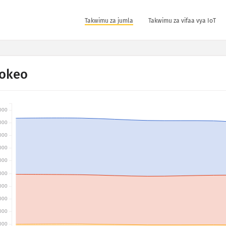
Takwimu za jumla
Takwimu za vifaa vya IoT
okeo
000
000
000
000
000
000
000
000
000
000