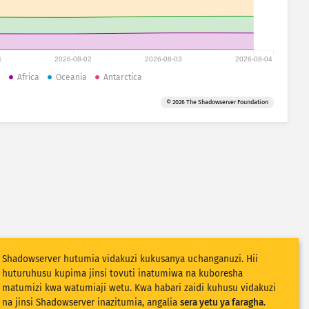
1
2026-08-02
2026-08-03
2026-08-04
e
Africa
Oceania
Antarctica
© 2026 The Shadowserver Foundation
Shadowserver hutumia vidakuzi kukusanya uchanganuzi. Hii
huturuhusu kupima jinsi tovuti inatumiwa na kuboresha
matumizi kwa watumiaji wetu. Kwa habari zaidi kuhusu vidakuzi
na jinsi Shadowserver inazitumia, angalia
sera yetu ya faragha
.