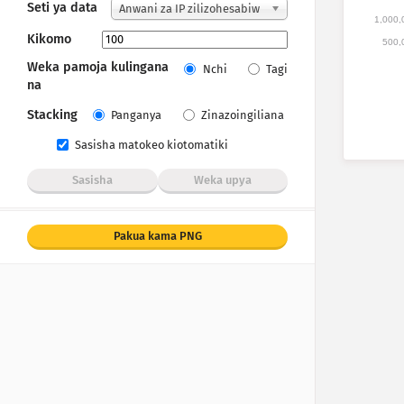
Seti ya data
Anwani za IP zilizohesabiw
1,000,
a
Kikomo
500,
Weka pamoja kulingana
Nchi
Tagi
na
Stacking
Panganya
Zinazoingiliana
Sasisha matokeo kiotomatiki
Sasisha
Weka upya
Pakua kama PNG