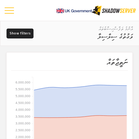
ޑޭޝްބޯޑު
އާންމު ތަފާސްހިސާބުތައް
ވަގުތުގެ ސިލްސިލާ
އާންމު ތަފާސްހިސާބުތައް
ދުނިޔޭގެ ޗާޓު
ޑާޓާގެ ރޭންޖު
ނަތީޖާތައް
📆
ސަރަހައްދުގެ ޗާޓު
މަސްދަރުތައް
އަޅާކިޔުމަށް ބޭނުންކުރާ މެޕް ނުވަތަ ޗާޓު
6,000,000
ޓްރީ މެޕް
5,500,000
?
ވަގުތުގެ ސިލްސިލާ
5,000,000
ކަމުގެ ކުޑަބޮޑުމިނުން
4,500,000
ވިޝުއަލައިޒް ކުރުން
4,000,000
3,500,000
އައިއޯޓީ އާލާތްތަކުގެ ތަފާސްހިސާބުތައް
3,000,000
ޓެގްތައް
ހަމަލާގެ ތަފާސްހިސާބުތައް: ބަލިކަށިކަން ނުވަތަ ވަލްނަރަބިލިޓީސް
2,500,000
2,000,000