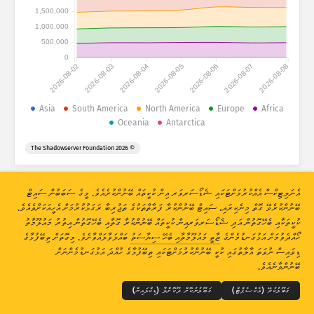
ހަމަލާގެ ތަފާސްހިސާބުތައް: އާލާތްތައް
1,500,000
ގައުމުތައް
1,000,000
އެހީ
500,000
0
2026-08-02
2026-08-03
2026-08-04
2026-08-05
2026-08-06
2026-08-07
2026-08-08
ޑާޓާ ސެޓް
ހައްދު ނުވަތަ ލިމިޓް
Asia
South America
North America
Europe
Africa
Oceania
Antarctica
ގްރޫޕްކުރޭ
ގައުމުތަކުން
ޓެގުން
© 2026 The Shadowserver Foundation
Stacking
ސްޓެކްކޮށްފައި
އޯވަރލެޕް ވެފައި
އޮޓޮމެޓިކްކޮށް ނަތީޖާތައް އަޕްޑޭޓްކުރޭ
އެނަލިޓިކްސް އެއްކުރުމަށްޓަކައި ޝެޑޯސަރވަރ އިން ކުކީތައް ބޭނުންކުރެއެވެ. މީގެ ސަބަބުން ސައިޓް
އަޕްޑޭޓްކުރޭ
ރީސެޓްކުރޭ
ބޭނުންކުރެވޭ ގޮތް މިނެކިރައި، ސައިޓް ބޭނުންކުރާ ފަރާތްތަކުގެ ތަޖުރިބާ ރަގަޅުކުރުމަށް އެހީއަކަށްވެއެވެ.
ކުކީތަކާއި ބެހޭގޮތުން އަދި ޝެޑޯސަރވަރއިން ކުކީތައް ބޭނުންކުރާ ގޮތާއި ބެހޭގޮތުން އިތުރު މައުލޫމާތު
ހޯއްދެވުމަށް އަޅުގަނޑުމެންގެ
ޒާތީ މައުލޫމާތާއި ބެހޭ ސިޔާސަތު
ބައްލަވާލައްވާށެވެ. މިގޮތަށް ތިބޭފުޅާގެ
ޕީ.އެން.ޖީ އެއް ގޮތަށް ޑައުންލޯޑްކުރައްވާ
THE SHADOWSERVER FOUNDATION
© 2026
ޒާތީ މައުލޫމާތު ރައްކާތެރިކުރުން އަދި ޝަރުތުތައް
އަޅުގަނޑުމެންނާއި ގުޅުއްވާ
ޑިވައިސް ނުވަތަ އާލާތުގައި ކުކީ ބޭނުންކުރުމަށްޓަކައި ތިބޭފުޅާގެ ހުއްދަ އަޅުގަނޑުމެންނަށް
ކްރެޑިޓްތައް
ބޭނުންވާނެއެވެ.
ބަސް
ގަބޫލުކުރޭ (އެކްސެޕްޓް)
ގަބޫލުނުކޮށް ދޫކޮށްލާ (ޑިކްލައިން)