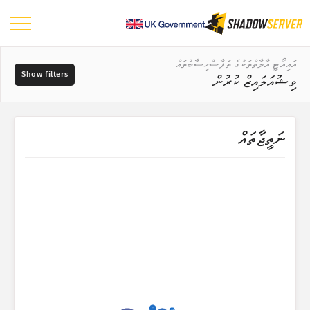
ޑޭޝްބޯޑު
އައިއޯޓީ އާލާތްތަކުގެ ތަފާސްހިސާބުތައް
ވިޝުއަލައިޒް ކުރުން
އާންމު ތަފާސްހިސާބުތައް
އައިއޯޓީ އާލާތްތަކުގެ ތަފާސްހިސާބުތައް
ޑާޓާގެ ރޭންޖު
ނަތީޖާތައް
📆
ދުނިޔޭގެ ޗާޓު
ޚިދުމަތްދޭ ފަރާތް ނުވަތަ ވެންޑަރ
ސަރަހައްދުގެ ޗާޓު
ޓްރީ މެޕް ގައުމުތައް ވަކިން
ޓްރީ މެޕް ޚިދުމަތްދޭ ފަރާތްތައް ނުވަތަ ވެންޑަރތައް ވަކިން
?
ޓްރީ މެޕް ބާވަތްތައް ވަކިން
ބާވަތް ނުވަތަ ވައްތަރު
ޓްރީ މެޕް މޮޑެލްތައް ވަކިން
ވަގުތުގެ ސިލްސިލާ
މޮޑެލް
ވިޝުއަލައިޒް ކުރުން
Tunisia
24.3K
Puerto
Rico