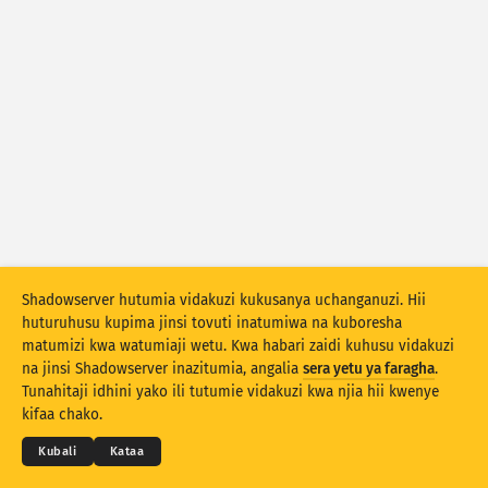
Takwimu shambulizi: Vifaa
Usaidizi
Nchi
Seti ya data
Kikomo
Weka pamoja kulingana na
Nchi
Tagi
Stacking
Panganya
Zinazoingiliana
Shadowserver hutumia vidakuzi kukusanya uchanganuzi. Hii
Sasisha matokeo kiotomatiki
huturuhusu kupima jinsi tovuti inatumiwa na kuboresha
matumizi kwa watumiaji wetu. Kwa habari zaidi kuhusu vidakuzi
Sasisha
Weka upya
na jinsi Shadowserver inazitumia, angalia
sera yetu ya faragha
.
© 2026
THE SHADOWSERVER FOUNDATION
Tunahitaji idhini yako ili tutumie vidakuzi kwa njia hii kwenye
Faragha na Masharti
Wasiliana Nasi
Waliotunga
Pakua kama PNG
kifaa chako.
Lugha
Kubali
Kataa