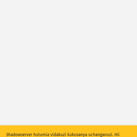
Takwimu shambulizi: Vifaa
Tagi
Usaidizi
Nchi
Show options
for Watu/GDP
Seti ya data
Sasisha matokeo kiotomatiki
Sasisha
Weka upya
Pakua kama PNG
Shadowserver hutumia vidakuzi kukusanya uchanganuzi. Hii