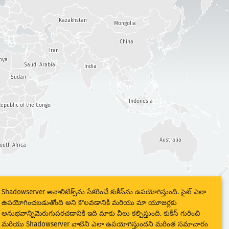
Kazakhstan
Mongolia
China
Iran
bya
Saudi Arabia
India
Sudan
Indonesia
epublic of the Congo
Australia
outh Africa
Shadowserver అనాలిటిక్స్‌ను సేకరించే కుకీస్‌ను ఉపయోగిస్తుంది. సైట్ ఎలా
ఉపయోగించబడుతోంది అని కొలవడానికి మరియు మా యూజర్లకు
అనుభవాన్నిమెరుగుపరచడానికి ఇది మాకు వీలు కల్పిస్తుంది. కుకీస్ గురించి
మరియు Shadowserver వాటిని ఎలా ఉపయోగిస్తుందని మరింత సమాచారం