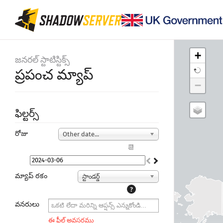
+
జనరల్ స్టాటిస్టిక్స్
ప్రపంచ మ్యాప్
−
ఫిల్టర్స్
రోజు
Other date...
📆
మ్యాప్ రకం
స్టాండర్డ్
?
వనరులు
ఈ ఫీల్డ్ అవసరము