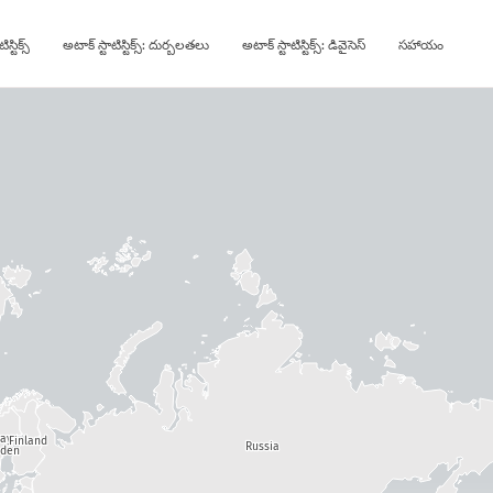
స్టిక్స్
అటాక్ స్టాటిస్టిక్స్: దుర్బలతలు
అటాక్ స్టాటిస్టిక్స్: డివైసెస్
సహాయం
way
Finland
Russia
den