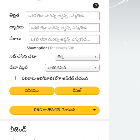
?
తీవ్రత
ట్యాగ్‌లు
దేశాలు
Show options
for జనాభా/GDP
సెట్ చేసిన డేటా
లెక్క
డేటా స్కేల్
లాగరిథమిక్
ఫలితాలు ఆటోమాటికల్‌గా అప్‌డేట్ చేయండి
నవీకరణ
రీసెట్
PNG గా డౌన్‌లోడ్ చేయండి
లీజెండ్