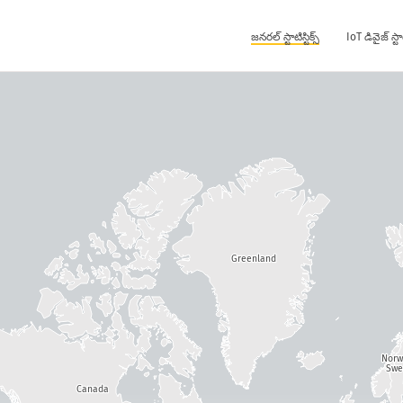
జనరల్ స్టాటిస్టిక్స్
IoT డివైజ్ స్టాటి
Greenland
Nor
Swe
Canada