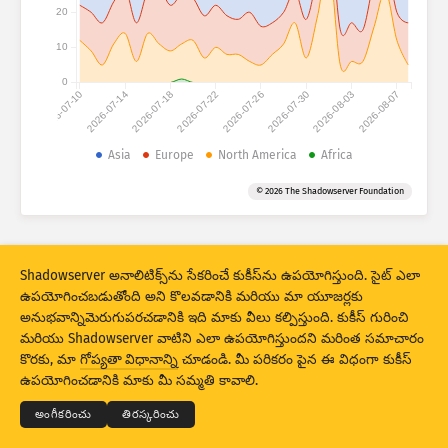
అటాక్ స్టాటిస్టిక్స్: డివైసెస్
20
దేశాలు
సహాయం
10
0
2026-07-10
2026-07-14
2026-07-18
2026-07-22
2026-07-26
2026-07-30
2026-08-03
2026-08-07
సెట్ చేసిన డేటా
Asia
Europe
North America
Africa
పరిమితి
© 2026 The Shadowserver Foundation
ద్వారా సమూహపరచండి
దేశం
ట్యాగ్
Stacking
స్టేక్డ్
ఓవర్‌లాపింగ్
ఫలితాలు ఆటోమాటికల్‌గా అప్‌డేట్ చేయండి
Shadowserver అనాలిటిక్స్‌ను సేకరించే కుకీస్‌ను ఉపయోగిస్తుంది. సైట్ ఎలా
ఉపయోగించబడుతోంది అని కొలవడానికి మరియు మా యూజర్లకు
నవీకరణ
రీసెట్
అనుభవాన్నిమెరుగుపరచడానికి ఇది మాకు వీలు కల్పిస్తుంది. కుకీస్ గురించి
మరియు Shadowserver వాటిని ఎలా ఉపయోగిస్తుందని మరింత సమాచారం
PNG గా డౌన్‌లోడ్ చేయండి
© 2026
THE SHADOWSERVER FOUNDATION
కొరకు, మా
గోప్యతా విధానాన్ని
చూడండి. మీ పరికరం పైన ఈ విధంగా కుకీస్
గోప్యత మరియు షరతులు
మమ్మల్ని సంప్రదించండి:
క్రెడిట్స్
ఉపయోగించడానికి మాకు మీ సమ్మతి కావాలి.
భాష
అంగీకరించు
తిరస్కరించు