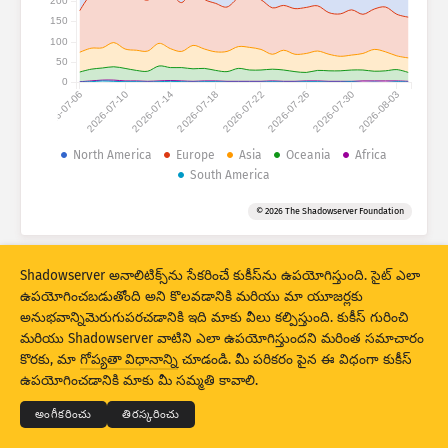
200
అటాక్ స్టాటిస్టిక్స్: డివైసెస్
150
దేశాలు
100
సహాయం
50
0
2026-07-06
2026-07-10
2026-07-14
2026-07-18
2026-07-22
2026-07-26
2026-07-30
2026-08-03
సెట్ చేసిన డేటా
North America
Europe
Asia
Oceania
Africa
పరిమితి
South America
ద్వారా సమూహపరచండి
దేశం
ట్యాగ్
© 2026 The Shadowserver Foundation
Stacking
స్టేక్డ్
ఓవర్‌లాపింగ్
ఫలితాలు ఆటోమాటికల్‌గా అప్‌డేట్ చేయండి
Shadowserver అనాలిటిక్స్‌ను సేకరించే కుకీస్‌ను ఉపయోగిస్తుంది. సైట్ ఎలా
ఉపయోగించబడుతోంది అని కొలవడానికి మరియు మా యూజర్లకు
నవీకరణ
రీసెట్
అనుభవాన్నిమెరుగుపరచడానికి ఇది మాకు వీలు కల్పిస్తుంది. కుకీస్ గురించి
మరియు Shadowserver వాటిని ఎలా ఉపయోగిస్తుందని మరింత సమాచారం
PNG గా డౌన్‌లోడ్ చేయండి
© 2026
THE SHADOWSERVER FOUNDATION
కొరకు, మా
గోప్యతా విధానాన్ని
చూడండి. మీ పరికరం పైన ఈ విధంగా కుకీస్
గోప్యత మరియు షరతులు
మమ్మల్ని సంప్రదించండి:
క్రెడిట్స్
ఉపయోగించడానికి మాకు మీ సమ్మతి కావాలి.
భాష
అంగీకరించు
తిరస్కరించు