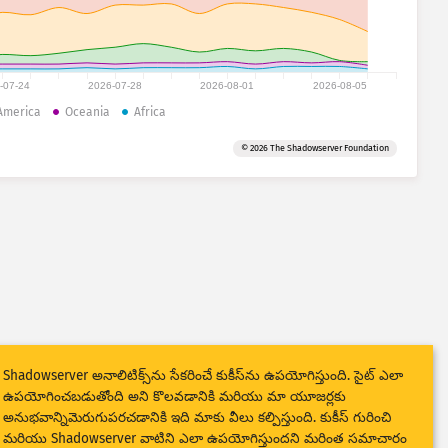
-07-24
2026-07-28
2026-08-01
2026-08-05
America
Oceania
Africa
© 2026 The Shadowserver Foundation
Shadowserver అనాలిటిక్స్‌ను సేకరించే కుకీస్‌ను ఉపయోగిస్తుంది. సైట్ ఎలా
ఉపయోగించబడుతోంది అని కొలవడానికి మరియు మా యూజర్లకు
అనుభవాన్నిమెరుగుపరచడానికి ఇది మాకు వీలు కల్పిస్తుంది. కుకీస్ గురించి
మరియు Shadowserver వాటిని ఎలా ఉపయోగిస్తుందని మరింత సమాచారం