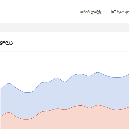
జనరల్ స్టాటిస్టిక్స్
IoT డివైజ్ స్టాటి
తాలు