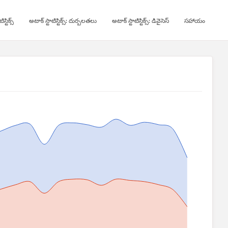
స్టిక్స్
అటాక్ స్టాటిస్టిక్స్: దుర్బలతలు
అటాక్ స్టాటిస్టిక్స్: డివైసెస్
సహాయం