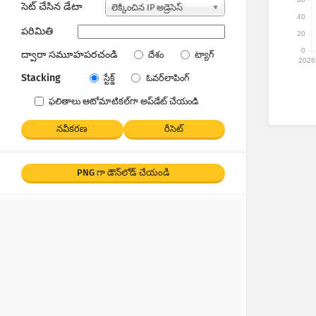
సెట్ చేసిన డేటా
లెక్కించిన IP అడ్రెసెస్
40
పరిమితి
20
0
ద్వారా సమూహపరచండి
దేశం
ట్యాగ్
2026
Stacking
స్టేక్డ్
ఓవర్‌లాపింగ్
ఫలితాలు ఆటోమాటికల్‌గా అప్‌డేట్ చేయండి
నవీకరణ
రీసెట్
PNG గా డౌన్‌లోడ్ చేయండి