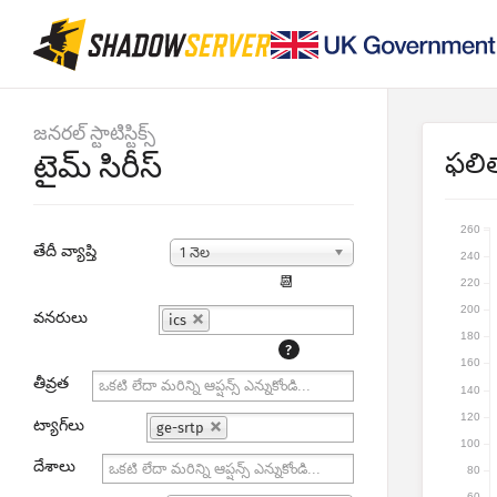
జనరల్ స్టాటిస్టిక్స్
ఫలి
టైమ్ సిరీస్
260
తేదీ వ్యాప్తి
1 నెల
240
📆
220
200
వనరులు
ics
180
?
160
తీవ్రత
140
120
ట్యాగ్‌లు
ge-srtp
100
దేశాలు
80
60