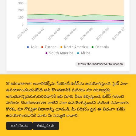
అటాక్ స్టాటిస్టిక్స్: డివైసెస్
300
200
దేశాలు
సహాయం
100
0
2026-08-01
2026-08-02
2026-08-03
2026-08-04
2026-08-05
2026-08-06
2026-08-07
సెట్ చేసిన డేటా
Asia
Europe
North America
Oceania
పరిమితి
South America
Africa
ద్వారా సమూహపరచండి
దేశం
ట్యాగ్
© 2026 The Shadowserver Foundation
Stacking
స్టేక్డ్
ఓవర్‌లాపింగ్
ఫలితాలు ఆటోమాటికల్‌గా అప్‌డేట్ చేయండి
Shadowserver అనాలిటిక్స్‌ను సేకరించే కుకీస్‌ను ఉపయోగిస్తుంది. సైట్ ఎలా
ఉపయోగించబడుతోంది అని కొలవడానికి మరియు మా యూజర్లకు
నవీకరణ
రీసెట్
అనుభవాన్నిమెరుగుపరచడానికి ఇది మాకు వీలు కల్పిస్తుంది. కుకీస్ గురించి
మరియు Shadowserver వాటిని ఎలా ఉపయోగిస్తుందని మరింత సమాచారం
PNG గా డౌన్‌లోడ్ చేయండి
© 2026
THE SHADOWSERVER FOUNDATION
కొరకు, మా
గోప్యతా విధానాన్ని
చూడండి. మీ పరికరం పైన ఈ విధంగా కుకీస్
గోప్యత మరియు షరతులు
మమ్మల్ని సంప్రదించండి:
క్రెడిట్స్
ఉపయోగించడానికి మాకు మీ సమ్మతి కావాలి.
భాష
అంగీకరించు
తిరస్కరించు