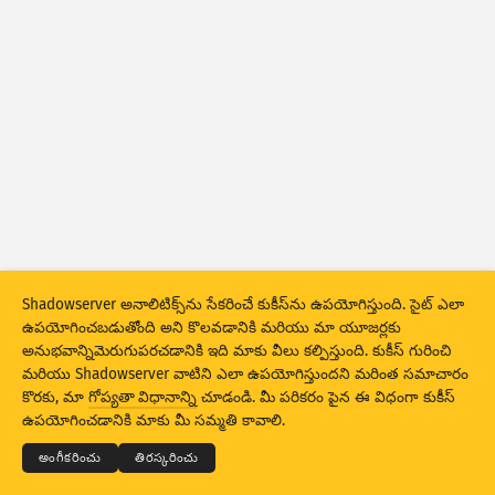
అటాక్ స్టాటిస్టిక్స్: డివైసెస్
సహాయం
దేశాలు
సెట్ చేసిన డేటా
పరిమితి
ద్వారా సమూహపరచండి
దేశం
ట్యాగ్
Stacking
స్టేక్డ్
ఓవర్‌లాపింగ్
Shadowserver అనాలిటిక్స్‌ను సేకరించే కుకీస్‌ను ఉపయోగిస్తుంది. సైట్ ఎలా
ఫలితాలు ఆటోమాటికల్‌గా అప్‌డేట్ చేయండి
ఉపయోగించబడుతోంది అని కొలవడానికి మరియు మా యూజర్లకు
అనుభవాన్నిమెరుగుపరచడానికి ఇది మాకు వీలు కల్పిస్తుంది. కుకీస్ గురించి
నవీకరణ
రీసెట్
మరియు Shadowserver వాటిని ఎలా ఉపయోగిస్తుందని మరింత సమాచారం
© 2026
THE SHADOWSERVER FOUNDATION
కొరకు, మా
గోప్యతా విధానాన్ని
చూడండి. మీ పరికరం పైన ఈ విధంగా కుకీస్
గోప్యత మరియు షరతులు
మమ్మల్ని సంప్రదించండి:
క్రెడిట్స్
ఉపయోగించడానికి మాకు మీ సమ్మతి కావాలి.
PNG గా డౌన్‌లోడ్ చేయండి
భాష
అంగీకరించు
తిరస్కరించు