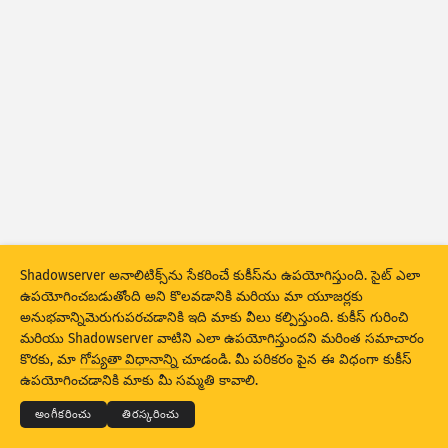
అటాక్ స్టాటిస్టిక్స్: దుర్బలతలు
ట్యాగ్‌లు
అటాక్ స్టాటిస్టిక్స్: డివైసెస్
సహాయం
దేశాలు
పరిమితి
ద్వారా సమూహపరచండి
Shadowserver అనాలిటిక్స్‌ను సేకరించే కుకీస్‌ను ఉపయోగిస్తుంది. సైట్ ఎలా
Stacking
స్టేక్డ్
ఓవర్‌లాపింగ్
ఉపయోగించబడుతోంది అని కొలవడానికి మరియు మా యూజర్లకు
అనుభవాన్నిమెరుగుపరచడానికి ఇది మాకు వీలు కల్పిస్తుంది. కుకీస్ గురించి
ఫలితాలు ఆటోమాటికల్‌గా అప్‌డేట్ చేయండి
మరియు Shadowserver వాటిని ఎలా ఉపయోగిస్తుందని మరింత సమాచారం
© 2026
THE SHADOWSERVER FOUNDATION
నవీకరణ
రీసెట్
కొరకు, మా
గోప్యతా విధానాన్ని
చూడండి. మీ పరికరం పైన ఈ విధంగా కుకీస్
గోప్యత మరియు షరతులు
మమ్మల్ని సంప్రదించండి:
క్రెడిట్స్
ఉపయోగించడానికి మాకు మీ సమ్మతి కావాలి.
PNG గా డౌన్‌లోడ్ చేయండి
ఈ డేటా గురించి
భాష
అంగీకరించు
తిరస్కరించు