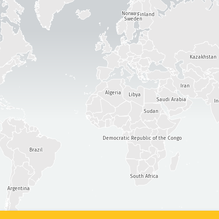
Attack statistics: Devices
Norway
ความร้ายแรง
Finland
Sweden
วิธีใช้
แท็ก
Kazakhstan
Iran
ประเทศ
Algeria
Libya
Saudi Arabia
I
Sudan
Democratic Republic of the Congo
Show options
for ประชากร/GDP
Brazil
ชุดข้อมูล
สเกลข้อมูล
South Africa
อัปเดตผลลัพธ์โดยอัตโนมัติ
Argentina
อัปเดต
รีเซ็ต