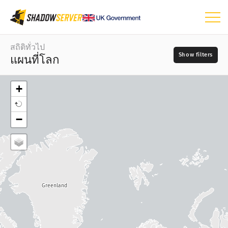
แดชบอร์ด
สถิติทั่วไป
แผนที่โลก
สถิติทั่วไป
แผนที่โลก
+
แผนที่ภูมิภาค
วัน
−
แผนที่เปรียบเทียบ
📆
แผนภาพต้นไม้
ประเภทแผนที่
อนุกรมเวลา
?
การแสดงข้อมูลด้วยภาพ
แหล่งที่มา
Greenland
สถิติจากอุปกรณ์ IoT
Attack statistics: Vulnerabilities
ฟิลด์นี้จำเป็น
?