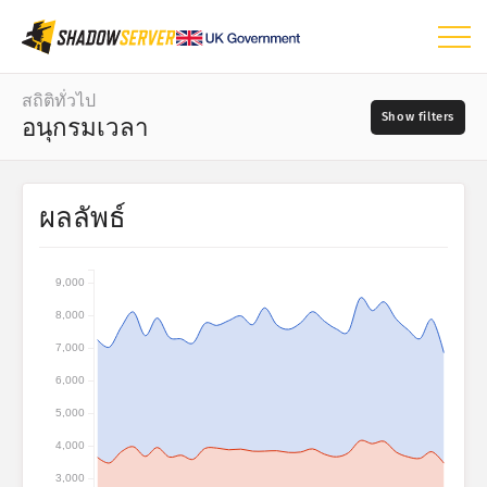
แดชบอร์ด
สถิติทั่วไป
อนุกรมเวลา
สถิติทั่วไป
แผนที่โลก
ช่วงวัน
ผลลัพธ์
📆
แผนที่ภูมิภาค
แหล่งที่มา
แผนที่เปรียบเทียบ
9,000
แผนภาพต้นไม้
8,000
?
อนุกรมเวลา
7,000
ความร้ายแรง
การแสดงข้อมูลด้วยภาพ
6,000
5,000
สถิติจากอุปกรณ์ IoT
แท็ก
4,000
Attack statistics: Vulnerabilities
3,000