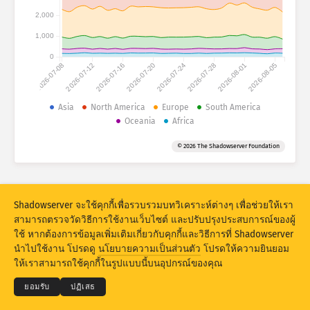
Attack statistics: Devices
2,000
ประเทศ
วิธีใช้
1,000
0
2026-07-08
2026-07-12
2026-07-16
2026-07-20
2026-07-24
2026-07-28
2026-08-01
2026-08-05
ชุดข้อมูล
Asia
North America
Europe
South America
Oceania
Africa
ขีดจำกัด
จัดกลุ่มตาม
ประเทศ
แท็ก
© 2026 The Shadowserver Foundation
Stacking
ซ้อนกัน
ทับกัน
อัปเดตผลลัพธ์โดยอัตโนมัติ
Shadowserver จะใช้คุกกี้เพื่อรวบรวมบทวิเคราะห์ต่างๆ เพื่อช่วยให้เรา
อัปเดต
รีเซ็ต
สามารถตรวจวัดวิธีการใช้งานเว็บไซต์ และปรับปรุงประสบการณ์ของผู้
ใช้ หากต้องการข้อมูลเพิ่มเติมเกี่ยวกับคุกกี้และวิธีการที่ Shadowserver
© 2026
THE SHADOWSERVER FOUNDATION
นำไปใช้งาน โปรดดู
นโยบายความเป็นส่วนตัว
โปรดให้ความยินยอม
ความเป็นส่วนตัวและข้อกำหนด
ติดต่อเรา
เครดิต
ดาวน์โหลดแบบ PNG
ให้เราสามารถใช้คุกกี้ในรูปแบบนี้บนอุปกรณ์ของคุณ
ภาษา
ยอมรับ
ปฏิเสธ