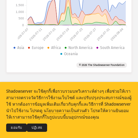
Attack statistics: Devices
1,500
ประเทศ
1,000
วิธีใช้
500
0
2026-07-07
2026-07-11
2026-07-15
2026-07-19
2026-07-23
2026-07-27
2026-07-31
2026-08-04
ชุดข้อมูล
Asia
Europe
Africa
North America
South America
Oceania
ขีดจำกัด
จัดกลุ่มตาม
ประเทศ
แท็ก
© 2026 The Shadowserver Foundation
Stacking
ซ้อนกัน
ทับกัน
อัปเดตผลลัพธ์โดยอัตโนมัติ
Shadowserver จะใช้คุกกี้เพื่อรวบรวมบทวิเคราะห์ต่างๆ เพื่อช่วยให้เรา
อัปเดต
รีเซ็ต
สามารถตรวจวัดวิธีการใช้งานเว็บไซต์ และปรับปรุงประสบการณ์ของผู้
ใช้ หากต้องการข้อมูลเพิ่มเติมเกี่ยวกับคุกกี้และวิธีการที่ Shadowserver
© 2026
THE SHADOWSERVER FOUNDATION
นำไปใช้งาน โปรดดู
นโยบายความเป็นส่วนตัว
โปรดให้ความยินยอม
ความเป็นส่วนตัวและข้อกำหนด
ติดต่อเรา
เครดิต
ดาวน์โหลดแบบ PNG
ให้เราสามารถใช้คุกกี้ในรูปแบบนี้บนอุปกรณ์ของคุณ
ภาษา
ยอมรับ
ปฏิเสธ