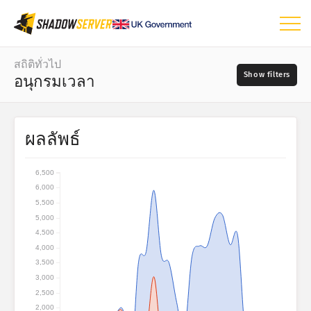
แดชบอร์ด
สถิติทั่วไป
อนุกรมเวลา
สถิติทั่วไป
แผนที่โลก
ช่วงวัน
ผลลัพธ์
📆
แผนที่ภูมิภาค
แหล่งที่มา
แผนที่เปรียบเทียบ
6,500
แผนภาพต้นไม้
6,000
5,500
?
อนุกรมเวลา
5,000
ความร้ายแรง
การแสดงข้อมูลด้วยภาพ
4,500
4,000
3,500
สถิติจากอุปกรณ์ IoT
3,000
แท็ก
Attack statistics: Vulnerabilities
2,500
2,000