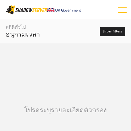
แดชบอร์ด
สถิติทั่วไป
อนุกรมเวลา
สถิติทั่วไป
แผนที่โลก
ช่วงวัน
📆
แผนที่ภูมิภาค
–
แผนที่เปรียบเทียบ
แหล่งที่มา
แผนภาพต้นไม้
อนุกรมเวลา
?
การแสดงข้อมูลด้วยภาพ
ความร้ายแรง
โปรดระบุรายละเอียดตัวกรอง
สถิติจากอุปกรณ์ IoT
Attack statistics: Vulnerabilities
แท็ก