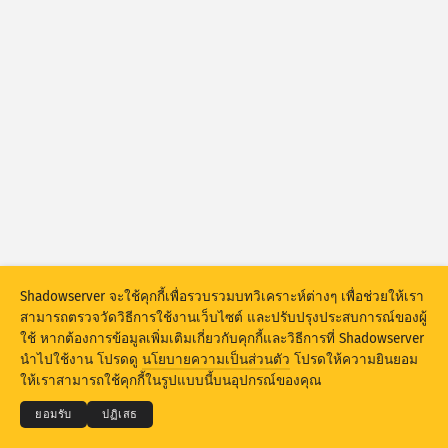
Attack statistics: Devices
วิธีใช้
ประเทศ
ชุดข้อมูล
ขีดจำกัด
จัดกลุ่มตาม
ประเทศ
แท็ก
Stacking
ซ้อนกัน
ทับกัน
Shadowserver จะใช้คุกกี้เพื่อรวบรวมบทวิเคราะห์ต่างๆ เพื่อช่วยให้เรา
อัปเดตผลลัพธ์โดยอัตโนมัติ
สามารถตรวจวัดวิธีการใช้งานเว็บไซต์ และปรับปรุงประสบการณ์ของผู้
ใช้ หากต้องการข้อมูลเพิ่มเติมเกี่ยวกับคุกกี้และวิธีการที่ Shadowserver
อัปเดต
รีเซ็ต
© 2026
THE SHADOWSERVER FOUNDATION
นำไปใช้งาน โปรดดู
นโยบายความเป็นส่วนตัว
โปรดให้ความยินยอม
ความเป็นส่วนตัวและข้อกำหนด
ติดต่อเรา
เครดิต
ให้เราสามารถใช้คุกกี้ในรูปแบบนี้บนอุปกรณ์ของคุณ
ดาวน์โหลดแบบ PNG
ภาษา
ยอมรับ
ปฏิเสธ