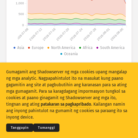
Mga istatistika ng atake: Mga Device
1,000
Mga bansa
Tulong
500
0
2026-07-08
2026-07-12
2026-07-16
2026-07-20
2026-07-24
2026-07-28
2026-08-01
2026-08-05
Set ng datos
Limitasyon
Asia
Europe
North America
Africa
South America
Oceania
Pangkatin ayon sa
Bansa
Tag
© 2026 The Shadowserver Foundation
Stacking
Nakasalansan
Nagsasapawan
Gumagamit ang Shadowserver ng mga cookies upang mangalap
Mga resulta ng automatically update
ng mga analytic. Nagpapahintulot ito na masukat kung paano
gagamitin ang site at pagbubutihin ang karanasan para sa ating
I-update
I-reset
mga gumagamit. Para sa karagdagang impormasyon tungkol sa
cookies at paano ginagamit ng Shadowserver ang mga ito,
tingnan ang ating
patakaran sa pagkapribado
. Kailangan namin
I-download bilang PNG
© 2026
THE SHADOWSERVER FOUNDATION
Pagkapribaduhan at Mga Tuntunin
ang inyong pahintulot na gumamit ng cookies sa paraang ito sa
Makipag-ugnayan sa amin
Pasasalamat
inyong device.
Wika
Tanggapin
Tumanggi